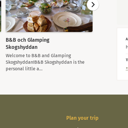
B&B och Glamping
Tivedsporte
A
Skogshyddan
Campen för dig
naturnära upp
Welcome to B&B and Glamping
T
personlig o...
Skogshyddan!B&B Skogshyddan is the
+
personal little a...
Plan your trip