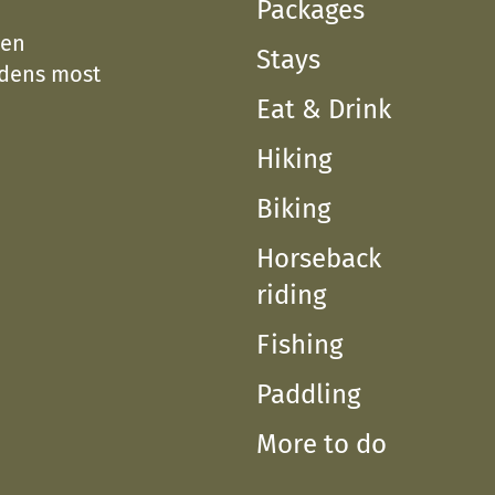
Packages
een
Stays
edens most
Eat & Drink
Hiking
Biking
Horseback
riding
Fishing
Paddling
More to do