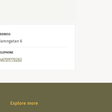
n Eco Camp
DDRESS
Hamngatan 6
 med intresse för
levelser! Campen har en
ELEPHONE
46709770263
Explore more